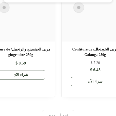
مربى الخودنجال/ Confiture de
مربى الجينسينج والزن
gingembre 250g
Galanga 250g
$
8.59
$
7.20
$
6.45
شراء الآن
شراء الآن
تحميل المزيد