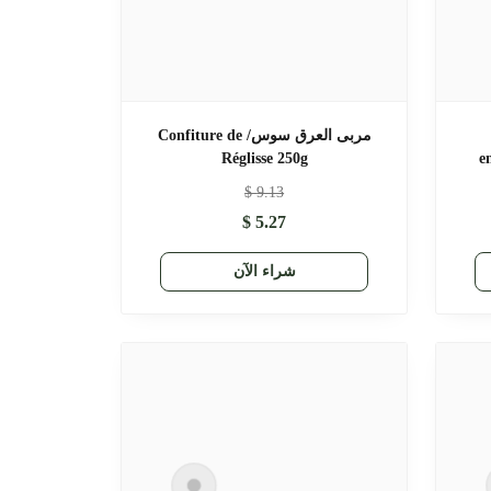
مربى العرق سوس/ Confiture de
Réglisse 250g
e
$
9.13
$
5.27
شراء الآن