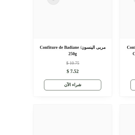
Confiture de
مربى الينسون/ Confiture de Badiane
250g
C
$
10.75
$
7.52
شراء الآن