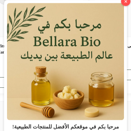
×
مربى الزنجبيل بفليو/ Confiture de
مربى القرفة بالزنجبيل/ 
annelle au Gingembre 250g
Gingembre
$
10.64
$
5.91
$
5.91
شراء الآن
شراء الآن
مرحبا بكم في موقعكم الأفضل للمنتجات الطبيعية!