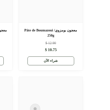
معجون بومزوي/ Pâte de Boumazoui
250g
$
12.90
$
10.75
شراء الآن