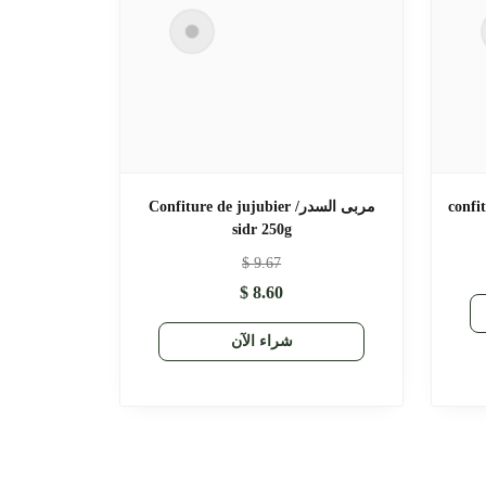
جبيل/ confiture de
مربى السدر/ Confiture de jujubier
sidr 250g
$
9.67
$
8.60
شراء الآن