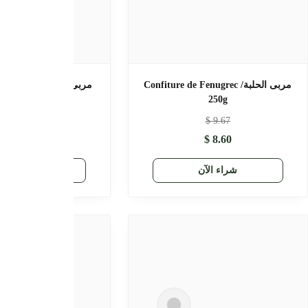
مربى الجينسينج والزنجبيل/ confiture de
مربى الخودنجال/ Confiture de
Galanga 250g
gingembre 
$
7.20
$
8.59
$
6.45
راء الآن
شراء الآن