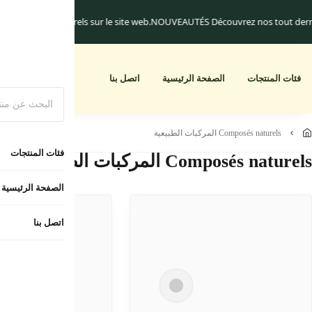
uniquement.
Les frais de livraison commencent à 25.dh
Un cadeau pour toute
أبجديا