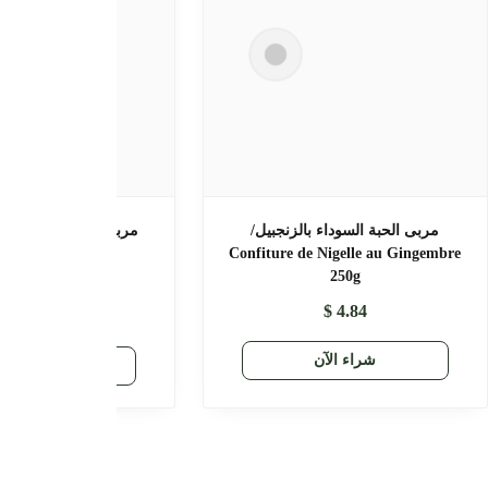
المسمنة السحرية/Magique
معجون الذاكرة/ Pâte Boost Mémoire
100% Naturelle
engraissement/ 25
$
13.97
$
12.90
$
10.64
$
8.49
راء الآن
شراء الآن