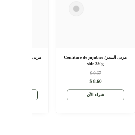
باللوز والشيكولاتا/
معجون الذاكرة/ Pâte Boost Mémoire
100% Naturelle
Confiture de Chocola
et Fenugr
$
13.97
$
9.67
$
10.64
$
8.60
شراء الآن
راء الآن