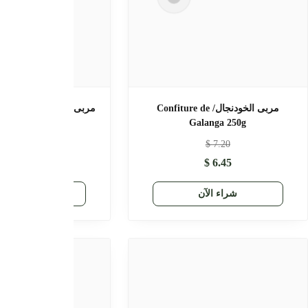
المسمنة السحرية/Magique
مربى الجينسينج والزنجبيل/ confiture de
gingembre 250g
engraissement/ 25
$
8.59
$
12.90
$
8.49
شراء الآن
راء الآن