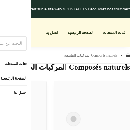
uniquement.
Les frais de livraison commencent à 25.dh
Un cadeau pour toute
أبجديا