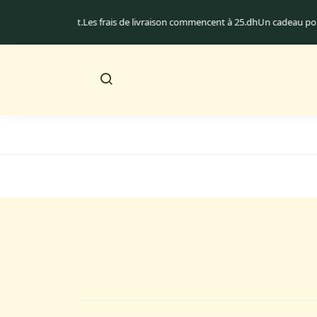
n au Maroc uniquement.
Les frais de livraison commencent à 25.dh
Un cadeau 