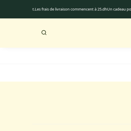
n au Maroc uniquement.
Les frais de livraison commencent à 25.dh
Un cadeau 