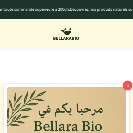
our toute commande supérieure à 200dh.
Découvrez nos produits naturels su
×