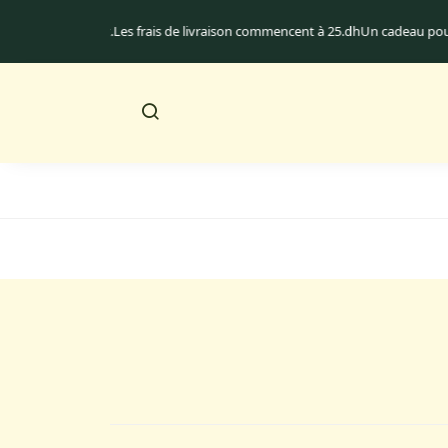
 au Maroc uniquement.
Les frais de livraison commencent à 25.dh
Un cadeau p