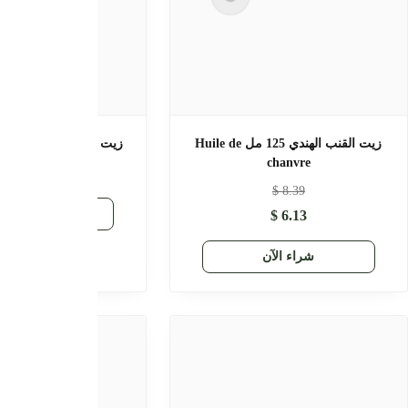
زيت الحلبة الطبيعي 125 Huile de
زيت صمغ الكثيراء الطبيعي 125
(Gomme d'Adragante)
fenugre
$
9.58
$
7.21
$
6.13
$
6.13
راء الآن
شراء الآن