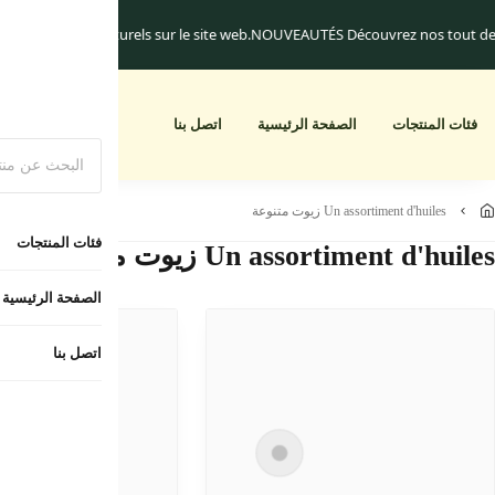
c uniquement.
Les frais de livraison commencent à 25.dh
Un cadeau pour tout
أبجديا