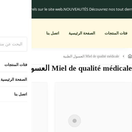
uniquement.
Les frais de livraison commencent à 25.dh
Un cadeau pour toute
أبجديا