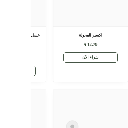
عسل القوة الجنسية/Sexo Miel
عسل البروستاتا/Prosta Miel 125ml |
Miel du Maroc
Aphrodisiaque
$
12.79
$
20.42
$
13.86
شراء الآن
راء الآن